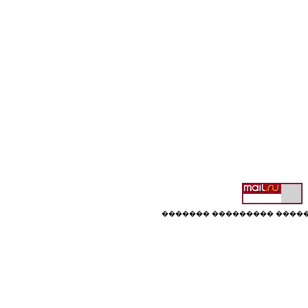
������� ��������� �����