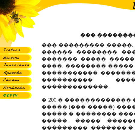
��� �������
��� ��������� �����,
������ �������� ����
������� ����� ����� 
����. �������� �����
����������� �������
���������� ��
�������������.
� 200 � �������������
����� (��� �����) ��
����� � �������� ���
�����. ����� �����
���������. ������� �