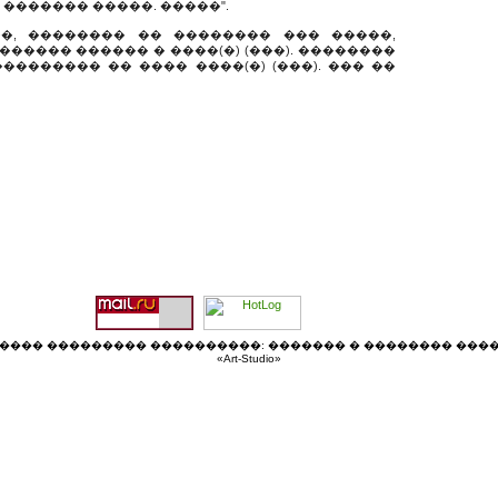
 ������� �����. �����".
��, �������� �� �������� ��� �����,
����� ������ � ����(�) (���). ��������
�������� �� ���� ����(�) (���). ��� ��
���� ��������� ����������: ������� � �������� ���
«Art-Studio
»