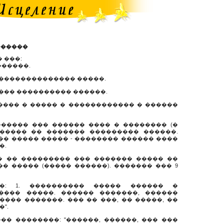
������
 ���:
������.
��������������� �����.
���� ���������� ������.
���� � ����� � ������������ � ������
������ ��� ������ ���� � �������� (�
������ �� ������� ��������� ������.
�� ����� ����� - �������� ������ ����
�.
�� �� ��������� ��� ������� ����� ��
� ����� (����� ������). ������� ��� 9
�: 1. ���������� ����� ������ �
����� �����. ������ �������, ������
��� �������. ��� �� ���, �� �����, ��
".
�� ��������: "������, ������, ��� ���