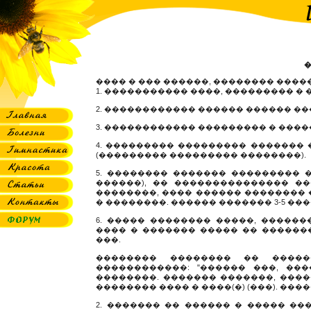
���� � ��� ������, �������� �����
1. ����������� ����, ��������� � 
2. ������������ ������ ������ �
3. ������������ ��������� � ���
4. ��������� ��������� ������� 
(��������� ��������� ��������).
5. �������� ������� ��������� 
������), �� ��������������� �
��������, ���� ������ �������� 
� ��������. ������ ������� 3-5 ���
6. ����� �������� �����, �����
���� � ������� ����� �� �������
���.
�������� �������� �� �����
������������: "������ ���, ��
��������. ������� �������, �����
�������� ���� � ����(�) (���). �����
2. ������� �� ������ � ����� ���