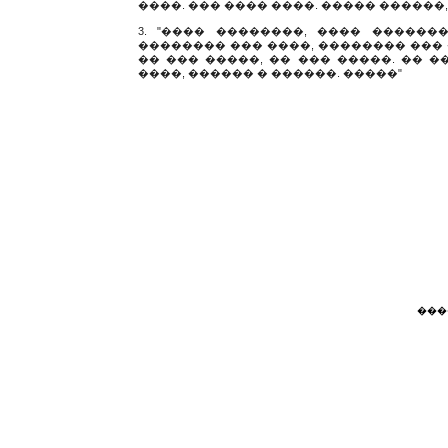
����. ��� ���� ����. ����� ������,
3. "���� ��������, ���� ������
�������� ��� ����, �������� ��� �
�� ��� �����, �� ��� �����. �� ��
����, ������ � ������. �����"
���