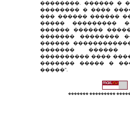
��������. ������ � 
�������� � ���� ���
��� ������ ������ �
����� ��������� �
������ ������ �����
������� �������� �
������ ������������
������� ������
���������� ���� ����
������� ����� � ��
�����".
������� ��������� �����