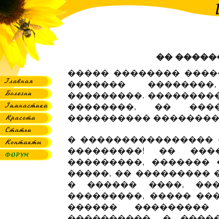
�� �����
����� �������� ����
������� ��������
���������. ���������
��������, �� ��
���������� ��������
� ���������������� 
���������! �� ���
���������, ������� �
�����, �� ��������� 
� ������ ����, ��
���������, ����� ���
������ ���������
����������. � ����