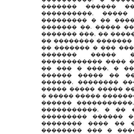
������� ������ �
����������, �����
��������� � �� ���
������� ��. ����� ��
������� ���, �� ����
�� �������� ������� 
�� ������� � ��� ���
������� ����� �
������������ ���� �
�� ��� � ����, � �
������ ����� �� ��
������, �������� ��
����� ����� ����� ��
� ����� ����� �������
������ �����������,
�����������, � �� 
��������� ������ �
�������� ���� �� 
�������� ��� � ���