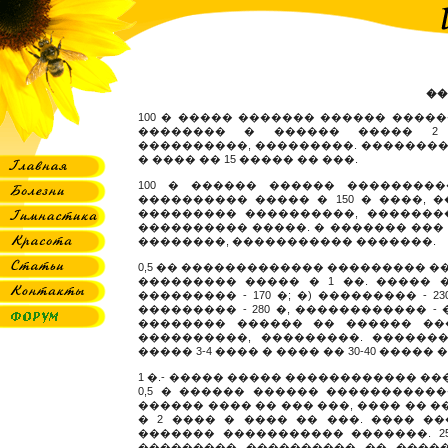
��
100 � ����� ������� ������ ������
�������� � ������ ����� 2 
����������, ���������. ��������� �
� ���� �� 15 ����� �� ���.
100 � ������ ������ ��������
���������� ����� � 150 � ����, 
��������� ����������, �������
���������� �����. � ������� ��� 
��������, ����������� �������.
0,5 �� ������������� ��������� ��
��������� ����� � 1 ��. ����� ��
��������� - 170 �; �) ��������� - 23
��������� - 280 �, ������������ -
�������� ������ �� ������ ��
����������, ���������. �������
����� 3-4 ���� � ���� �� 30-40 ����� 
1 �.- ����� ����� ������������ ��
0,5 � ������ ������ ����������
������ ���� �� ��� ���, ���� �� �
� 2 ���� � ���� �� ���. ���� �
������� ����������� �������. 25
��������� ���������� �� �����