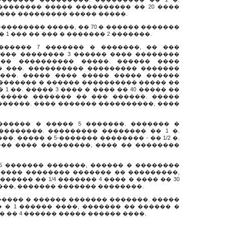
��������� ����� ���������� �� 20 ����
��� ��������� ����� �����.
 ���������� �����, �� 70 � ������ �������
� 1 ��� �� ��� � ������� 2 �������.
������ 7 ������� � �������, �� ���
��� �������� 3 ������ ���� ��������
��� ���������� �����. ������ ����
� ���. ���������� ��������� �������
�����. ����� ���� ����� ����� ������
�������� � ������ ���������� ����� ��
1 ��. ����� 3 ���� � ���� �� 40 ����� ��
������ ������� �� ��� ������. �����
������. ���� ������� ����������, ����
������ � ����� 5 �������. ������� �
�������. ��������� �������� �� 1 �.
��. ����� � 5-������� �������� - �� 1/2 �.
��� ���� ���������, ���� �� ��������
,5 ������� �������, ������ � ��������
 ����� �������� ������� �� ���������,
����� �� 1/4 ������� 4 ���� � ���� �� 30
����, ������� ������� ��������.
���� � ������ ������� �������. �����
� 1 ������ ����, ������� �� ������ �
 �� 4 ������ ����� ������ ����.