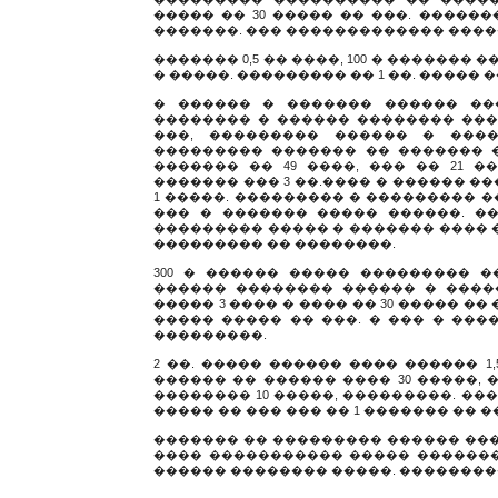
����� �� 30 ����� �� ���. �����
�������. ��� ������������� ����
������� 0,5 �� ����, 100 � �������
� �����. ��������� �� 1 ��. ����� �
� ������ � ������� ������ ��
�������� � ������ �������� ���
���, ��������� ������ � ���
��������� ������� �� ������� 
������� �� 49 ����, ��� �� 21 
������� ��� 3 ��.���� � ������ �
1 �����. ��������� � ��������� �� 
��� � ������� ����� ������. �
��������� ����� � ������� ���� 
��������� �� ��������.
300 � ������ ����� ��������� �
������ �������� ������ � �����
����� 3 ���� � ���� �� 30 ����� �� �
����� ����� �� ���. � ��� � ���
���������.
2 ��. ����� ������ ���� ������ 1
������ �� ������ ���� 30 �����,
�������� 10 �����, ���������. ����
����� �� ��� ��� �� 1 ������� �� 
������� �� ��������� ������ ���
���� ����������� ����� ������� 
������ �������� �����. ���������