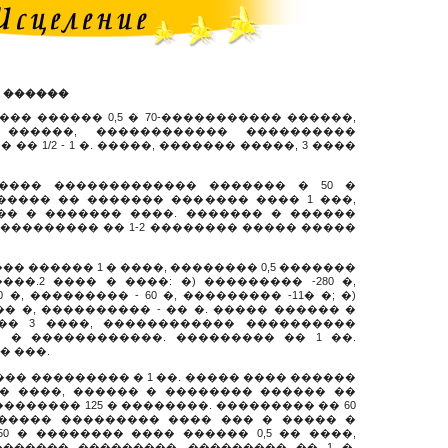
 ������
�� ������ 0,5 � 70-����������� ������,
������, ������������ ����������
� 1/2 - 1 �. �����, ������� �����, 3 ����
����� ������������� ������� � 50 �
������ �� ������� ������� ���� 1 ���,
�� � ������� ����. ������� � ������
��������� �� 1-2 �������� ����� �����
�� ������ 1 � ����, �������� 0,5 �������
��.2 ���� � ����: �) ��������� -280 �,
0 �, ��������� - 60 �, ��������� -11� �; �)
 �� �, ���������� - �� �. ����� ������ �
�� 3 ����, ������������ ����������
 � ������������. ��������� �� 1 ��.
�� ���.
��� ��������� � 1 ��. ����� ���� ������
�� ����, ������ � �������� ������ ��
�������� 125 � ��������. ��������� �� 60
������ ��������� ���� ��� � ����� �
0 � �������� ���� ������ 0,5 �� ����,
������ ���������. ��������� �� 1 �.