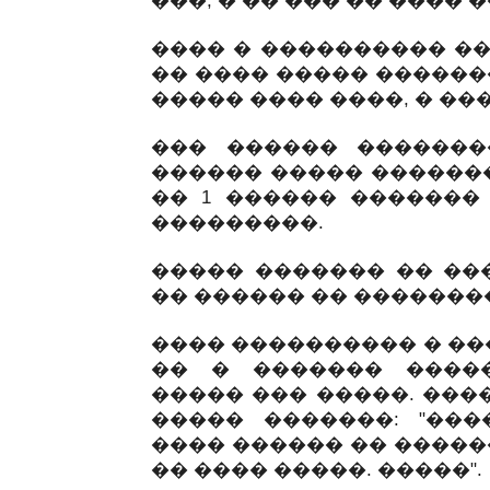
���, � �� ��� �� ���� �
���� � ���������� ��
�� ���� ����� ������
����� ���� ����, � ��
��� ������ �������
������ ����� �������
�� 1 ������ ������� 
���������.
����� ������� �� ��
�� ������ �� �������
���� ���������� � ��
�� � ������� ����
����� ��� �����. ���
����� �������: "���
���� ������ �� �����
�� ���� �����. �����".