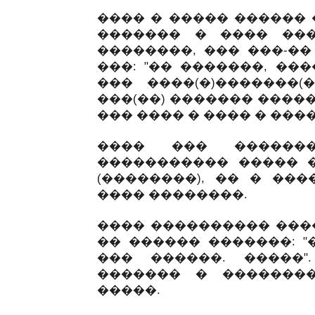
���� � ����� ������ 
������� � ���� ���
��������, ��� ���-��
���: "�� �������, ��
��� ����(�)�������(�
���(��) ������� ����
��� ���� � ���� � ����
���� ��� ������
����������� ����� 
(��������), �� � ��
���� ��������.
���� ���������� ���
�� ������ �������: "
��� ������. �����"
������� � �������
�����.