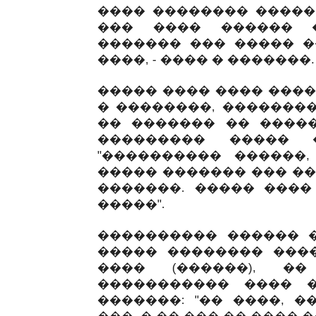
���� �������� �����
��� ���� ������ 
������� ��� ����� �
����, - ���� � �������.
����� ���� ���� ����
� ��������, ��������
�� ������� �� �����
��������� ����� 
"���������� ������,
����� ������� ��� ��
�������. ����� ����
�����".
���������� ������ �
����� �������� ����
���� (������), �
����������� ���� 
�������: "�� ����, �