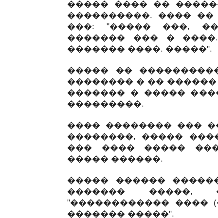
����� ���� �� �����
����������. ���� ��
���: "����� ���, �
������� ��� � ����
������� ����. �����".
����� �� ���������
�������� � �� ������
������� � ����� ���
���������.
���� �������� ��� �
��������, ����� ���
��� ���� ����� ���
����� ������.
����� ������ �����
������� �����, �
"������������ ���� (
������� �����".