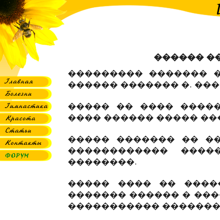
������ �
��������� ������� �
������ ������� �. ���
����� �� ���� �����
���� ������ ����� ��
����� ������� �� ��
������������ ����
��������.
����� ���� �� ����
������� ������ � ���
����������� �������