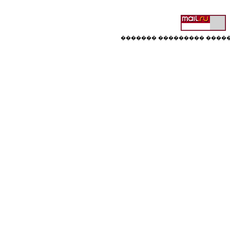
������� ��������� �����