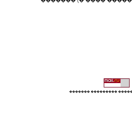
������� (� ���� ������)
������� ��������� �����