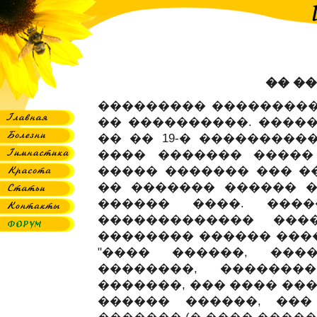
�� �
��������� ���������
�� ����������. ������
�� �� 19-� �����������
���� ������� �����
����� ������� ��� ��
�� ������� ������ �
������ ����. ����
������������� ���
�������� ������ ����
"���� ������, ���
��������, �������
�������, ��� ���� ���
������ ������, ���