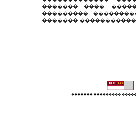
������� ����, �����
���������. ��������
������� �����������
������� ��������� �����