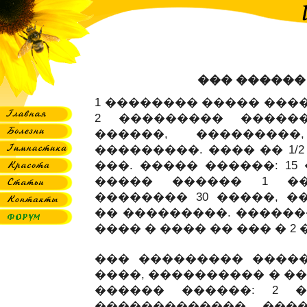
��� ������
1 �������� ����� ���
2 ��������� ������
������, ��������
���������. ���� �� 1/
���. ����� ������: 1
����� ������ 1 ��
�������� 30 �����, �
�� ���������. ������
���� � ���� �� ��� � 2
��� ��������� �����
����, ���������� � �
������ ������: 2 
������������� ���