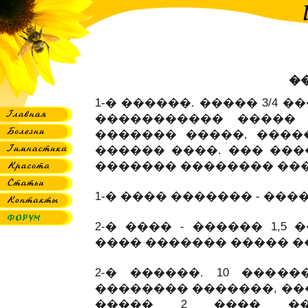
�
1-� ������. ����� 3/4
����������� ����� �
������� �����, ����
������ ����. ��� ���
������� �������� ��
1-� ���� ������� - ���
2-� ���� - ������ 1,
���� ������� ����� ��
2-� ������. 10 ����
�������� �������, ��
����� 2 ���� ��