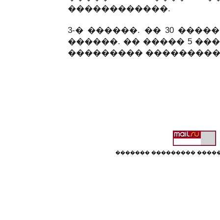
������������.
3-� ������. �� 30 ���
������. �� ����� 5 ���
��������� �����������
������� ��������� �����