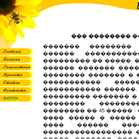
��� �������� �
������� ��������
������ ����������
��������� �� �����, 
������ ������� ����
�������� ������� � 
����������� ���
����������� ������.
��������� ������� �
�������� �������
�������� �� 45 ����� 
���� ����� � �����
���� ������ ���
����������������� ��