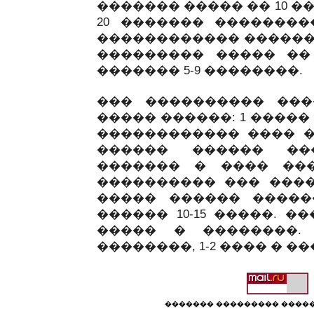
������� ����� �� 10 
20 ������� ��������
������������ ������.
��������� ����� ��
������� 5-9 ��������.
��� ���������� ���
����� ������: 1 �����
������������ ���� �
������ ������ ��
������� � ���� ��
���������� ��� ����
����� ������ �����
������ 10-15 �����. 
����� � ��������. 
��������, 1-2 ���� � ��
������� ��������� �����