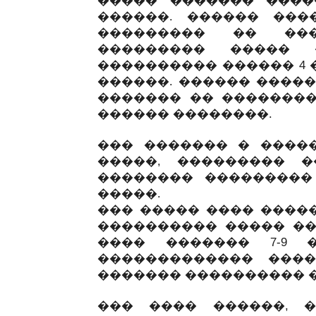
����� ������� ����
������. ������ ���
��������� �� ���
��������� ����� 
���������� ������ 4 ��
������. ������ ����
������� �� �������� 
������ ��������.
��� ������� � ����
�����, ��������� �
�������� ���������
�����.
��� ����� ���� ����
���������� ����� ��
���� ������� 7-9 
������������� ���
������� ���������� �
��� ���� ������, 