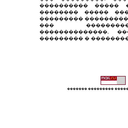
���������� ����� 
�������� ����� ���
��������� ���������
��� ���������
��������������, �
��������� � �������
������� ��������� �����