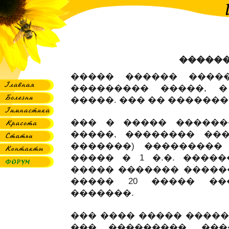
������
����� ������ ����
��������� �����, 
�����. ��� �� �������
��� � ����� ������
�����, �������� ����
�������) ��������� 
����� � 1 �.�. ����
����� ������� ������
����� 20 ����� ��
�������.
��� ���� ����� �����
��� ���������. ��