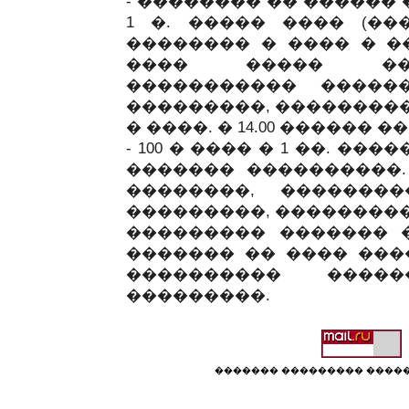
- �������� �� ������ 
1 �. ����� ���� (��� 
�������� � ���� � �
���� ����� ���
����������� ����
���������, ��������
� ����. � 14.00 ������ 
- 100 � ���� � 1 ��. �
������� ����������.
��������, �������
���������, ��������� �
��������� ������� 
������� �� ���� ����
���������� ����
���������.
������� ��������� �����