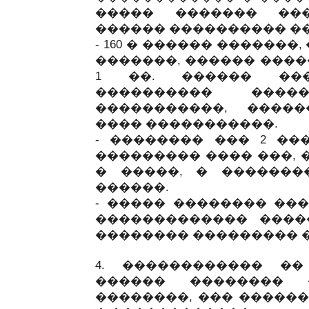
����� ������� ��
������ ���������� ��
- 160 � ������ �������
�������, ������ �����
1 ��. ������ ��
���������� ����
�����������, ����
���� �����������.
- �������� ��� 2 ��
��������� ���� ���, 
� �����, � �������
������.
- ����� �������� ��
������������� ����
�������� ��������� �
4. ������������ �
������ �������� 
��������, ��� �����