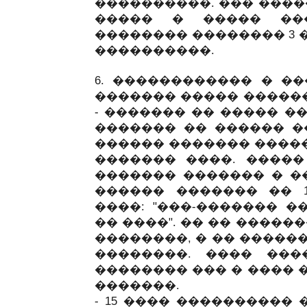
����������. ��� ����
����� � ����� ��
�������� �������� 3 �
����������.
6. ������������ � �
������� ����� ������
- ������� �� ����� �
������� �� ������ �
������ ������� �����
������� ����. �����
������� ������� � �
������ ������� �� 1
����: "���-������� �
�� ����". �� �� ����
��������, � �� �����
��������. ���� ���
�������� ��� � ���� 
�������.
- 15 ���� ���������� 