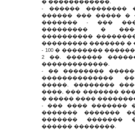
� ������������.
- ������ �������� 
������ ��� ����� � 
������� - ��� ��
��������� � ���
���������� ��������
��������� ������� � 
- 100 � �������� ����
2 ��. ������� �����
�������������.
- �� �������� �����
�������������� ��
�����. �������� ���
����, ��� ������� ��
� ����� ���� �������
- ��� ���� ������� 
������� ������� ����
������� ������� 
������ ��������.