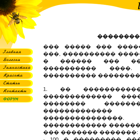
��������
��� ����� ��� ����
���, ���������� ����
� ������ ��� ��
���������� ����
���������� ����������
1. �� ����������
������������� ���
�������� �������
������������
��������������
������������ �������
��� ������� �������:
- 100 � ��������� ��