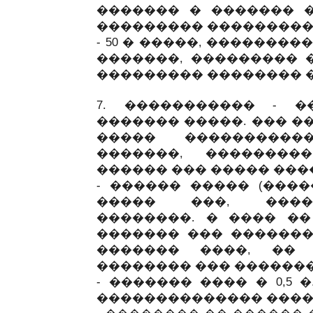
������� � ������� �
��������� ��������� 
- 50 � �����, ��������
�������, ��������� 
��������� �������� �
7. ����������� - 
������� �����. ��� �
����� ����������
�������, ��������
������ ��� ����� ����
- ������ ����� (����
����� ���, ����
��������. � ���� ��
������� ��� ������� 
������� ����, �� 
�������� ��� �������
- ������� ���� � 0,5
�������������� ����