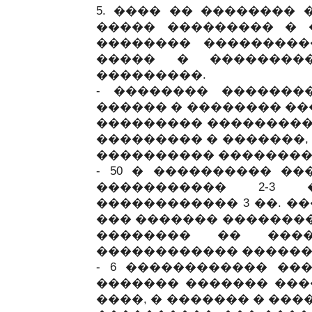
5. ���� �� �������� 
����� ��������� � 
�������� ���������
����� � ��������
���������.
- �������� �������
������ � �������� ��
��������� ��������� 
��������� � �������,
���������� ��������
- 50 � ���������� �
����������� 2-3
������������ 3 ��. �
��� ������� ��������
�������� �� ���
������������ ������
- 6 ������������ ���
������� ������� ���
����, � ������� � ��