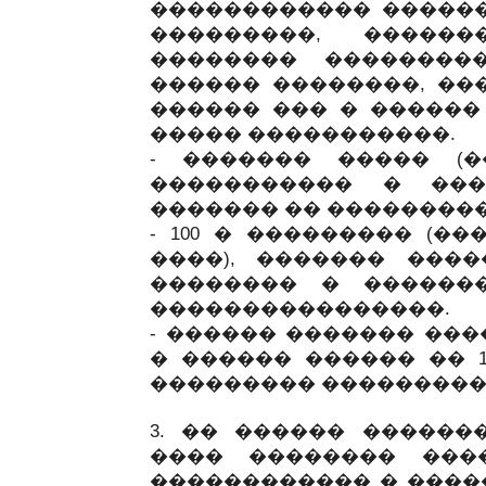
������������ �����
���������, �����
�������� ��������
������ ��������, ��
������ ��� � ������
����� �����������.
- ������� ����� (�
����������� � ���
������� �� ���������
- 100 � ��������� (�
����), ������� ���
�������� � ������
����������������.
- ������ ������� ���
� ������ ������ �� 1
��������� ���������
3. �� ������ ������
���� �������� ���
������������ � ����