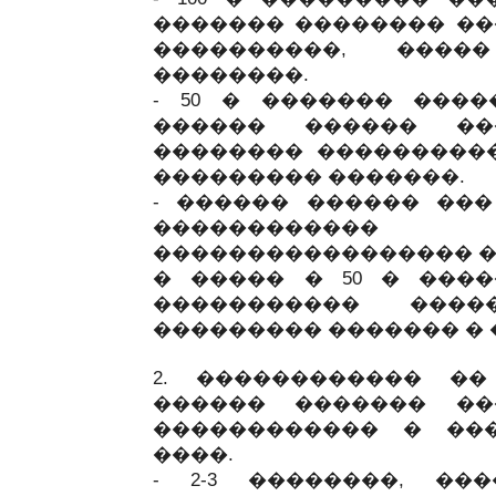
������� �������� ��
����������, ����
��������.
- 50 � ������� ���
������ ������ ��
�������� ����������
��������� �������.
- ������ ������ ���
����������
����������������� �
� ����� � 50 � ���
����������� ����
��������� ������� � 
2. ������������ �
������ ������� ��
������������ � ��
����.
- 2-3 ��������, ��