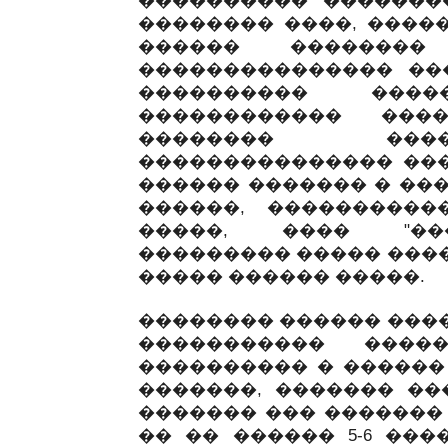
���������� ��������
�������� ����, ����
������ ������
��������������� ���
���������� ���
������������ ���
�������� ����
��������������� ��
������ ������� � ���
������, ����������
�����, ���� "���
��������� ����� ����
����� ������ �����.
�������� ������ ����
����������� ����
���������� � ������
�������, ������� ��
������� ��� �������
�� �� ������ 5-6 ���