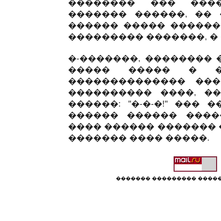
�������� ��� ���
������� ������, �� 
������ ����� ������
��������� �������, �
�-�������, ��������
����� ����� � �
�������������� ���
���������� ����, �
������: "�-�-�!" ��� �
������ ������ ������
���� ������ ������� 
������� ���� �����.
������� ��������� �����