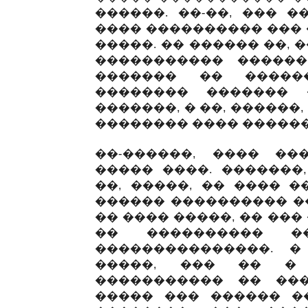
������. ��-��, ��� �
���� ���������� ��� 
�����. �� ������ ��,
����������� ������
������� �� �����
�������� ������� 
�������, � ��, ������
�������� ���� ������ 
��-������, ���� ��
����� ����. �������,
��, �����, �� ���� �
������ ���������� �
�� ���� �����, �� ��
�� ���������� ��
���������������. �
�����, ��� �� �
����������� �� ���
����� ��� ������ ��