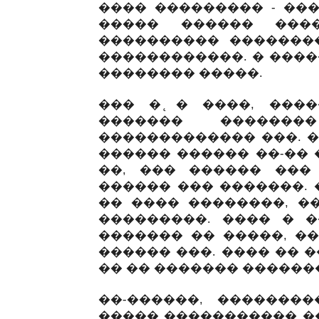
���� ��������� - ���
����� ������ ���
���������� ��������
������������. � ����
�������� �����.
��� � ̨� ����, ���
������� �������
������������� ���. 
������ ������ ��-�� 
��, ��� ������ ���
������ ��� �������. 
�� ���� ��������, �
���������. ���� � �
������� �� �����, ��
������ ���. ���� �� 
�� �� ������� ������
��-������, �������
����� ����������� �