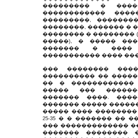
��������� � ����
������������ ����
���������, ��������
��������, ������� � 
�������� � �������� 
�����), � ����� ��
������� � ���� 
����������� ���� ��
��� �������� ���
���������� �� �����
�� � ������������
����� ��� ������
������� ����. ����
������� ����� ������
����� ���� ��������
25-35 � � ������� ��
��� ������������� ��
������� �������� �