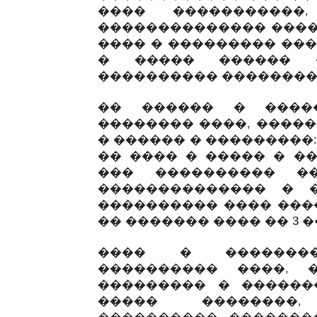
���� �����������
�������������� ����
���� � ��������� ���
� ����� ������ 
���������� ��������
�� ������ � ����
�������� ����, �����
� ������ � ���������
�� ���� � ����� � ��
��� ���������� �
�������������� � 
���������� ���� ���
�� ������� ���� �� 3 
���� � �������
���������� ����, 
��������� � ������
����� ��������