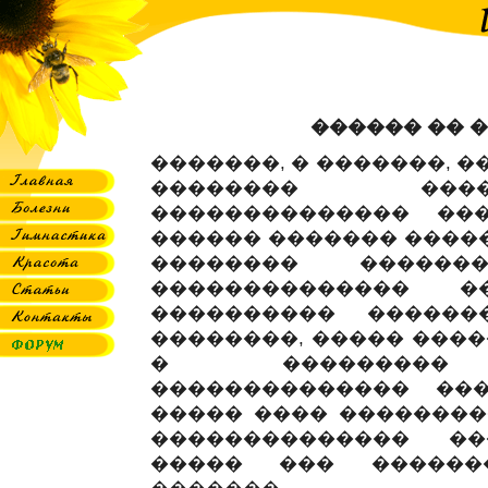
������ �� 
�������, � �������, 
�������� ����
�������������� ��
������ ������� �����
�������� ������
�������������� 
���������� ������
��������, ����� ����
� ��������� �
�������������� ��
����� ���� ��������
�������������� ��
����� ��� ������