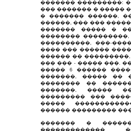
������� ���������: �
��� ������� � ����� 
� ������� ������, ��
������, ��� ��� ����
������� ����� � ��
�������� ���������,
����������, ���-����
���� ��� ������ ����
������ �� ���������,
��� ��� - ����� ���. 
����� 6 ������ ����
�������, ����� �� 
�������� �� ������
�������, ����� �
��������� ��� ����
����� �����������
������ ��������� ���
������� � �����
������������� �