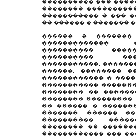
���������� ��� ����
��������, ����������
����������� � ��� �
�� ������ � ������� 
������ � ������� 
������������� �
���������� �����
���������� ��
�����������, ������
������, �������� �
������������ � ����
����������� �������
�������� �� ������
�������� ��������� 
�� ������ � �������
�������, ������ ��
���������� ����
�������� �� ������
������������ ��� ��