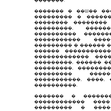
�������.
������� � ��Ш�� ��
��������� � �����
�������� �������� 
���������, �����
���������� �����
����������� ����
��������� � ������ �
������ ����������
������������� ���
���������, ������ �
���������, �������
��������� ����
�����������, ����,
����������.
������� � ������
������������ ���
��������� � ����